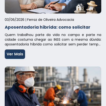
03/06/2026
| Ferraz de Oliveira Advocacia
Aposentadoria híbrida: como solicitar
Quem trabalhou parte da vida no campo e parte na
cidade costuma chegar ao INSS com a mesma dúvida:
aposentadoria híbrida como solicitar sem perder tempo,
sem apresentar documentos errados e sem correr o risco
de ter o pedido negado por um detalhe que poderia ser
Ver Mais
evitado. Essa é uma modalidade relevante justamente
para quem […]