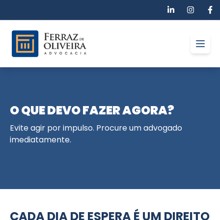
Open
O QUE DEVO FAZER AGORA?
Evite agir por impulso. Procure um advogado
imediatamente.
CADA DIA DE ESPERA É UM DIREITO