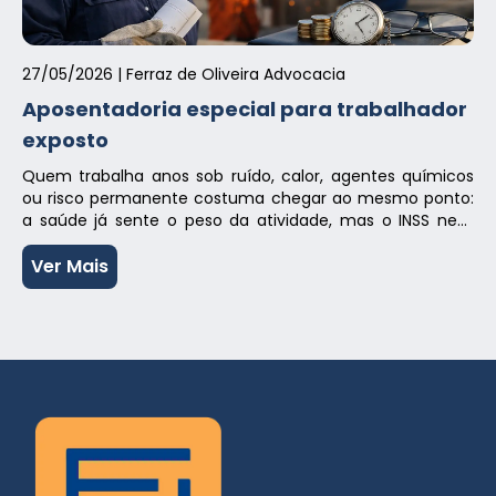
27/05/2026
| Ferraz de Oliveira Advocacia
Aposentadoria especial para trabalhador
exposto
Quem trabalha anos sob ruído, calor, agentes químicos
ou risco permanente costuma chegar ao mesmo ponto:
a saúde já sente o peso da atividade, mas o INSS nem
sempre reconhece com facilidade a aposentadoria
especial para trabalhador exposto. E é justamente aí que
Ver Mais
muitos pedidos se perdem – não por falta de direito, mas
por […]