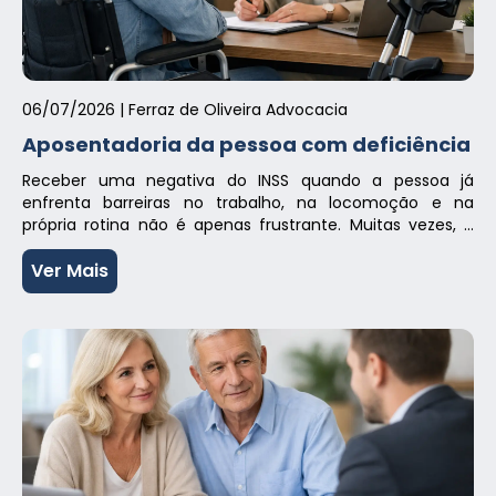
06/07/2026
| Ferraz de Oliveira Advocacia
Aposentadoria da pessoa com deficiência
Receber uma negativa do INSS quando a pessoa já
enfrenta barreiras no trabalho, na locomoção e na
própria rotina não é apenas frustrante. Muitas vezes, é
um sinal claro de que faltou estratégia na forma de
apresentar o pedido. A aposentadoria da pessoa com
Ver Mais
deficiência existe justamente para reconhecer que a
trajetória contributiva de quem […]